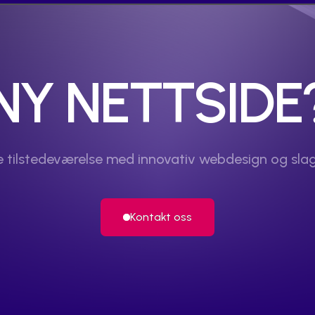
NY NETTSIDE
le tilstedeværelse med innovativ webdesign og sla
Kontakt oss
Kontakt oss