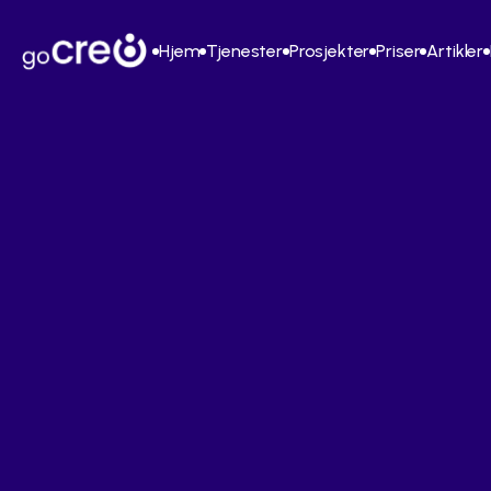
Hjem
Tjenester
Prosjekter
Priser
Artikler
Nettside
Integrasjoner